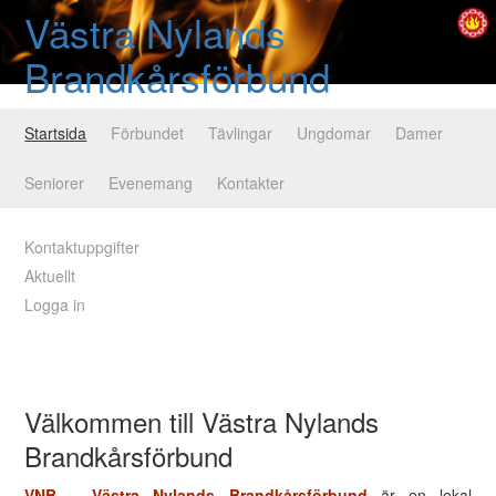
Västra Nylands
Brandkårsförbund
Startsida
Förbundet
Tävlingar
Ungdomar
Damer
Seniorer
Evenemang
Kontakter
Kontaktuppgifter
Aktuellt
Logga in
Välkommen till Västra Nylands
Brandkårsförbund
VNB – Västra Nylands Brandkårsförbund
är en lokal